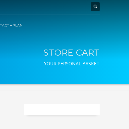
TACT – PLAN
STORE CART
YOUR PERSONAL BASKET