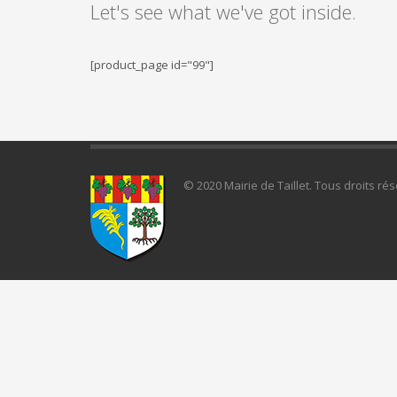
Let's see what we've got inside.
[product_page id="99"]
© 2020 Mairie de Taillet. Tous droits 